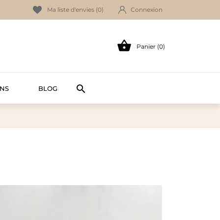
Ma liste d'envies (
0
)
Connexion

Panier (0)

NS
BLOG