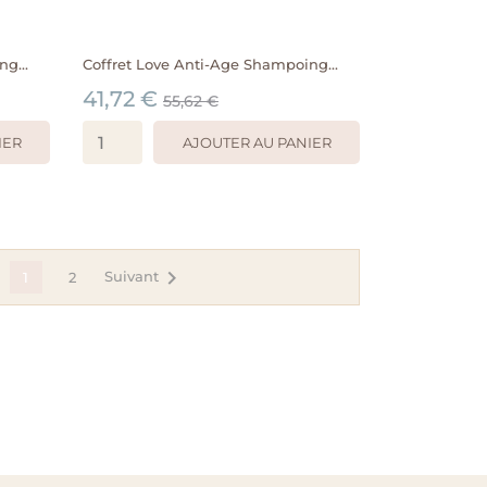
g...
Coffret Love Anti-Age Shampoing...
41,72 €
55,62 €
IER
AJOUTER AU PANIER

Suivant
1
2