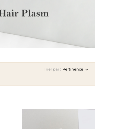
Trier par :
Pertinence

APERÇU RAPIDE