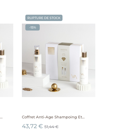
RUPTURE DE STOCK
-15%
..
Coffret Anti-Age Shampoing Et...
43,72 €
51,44 €