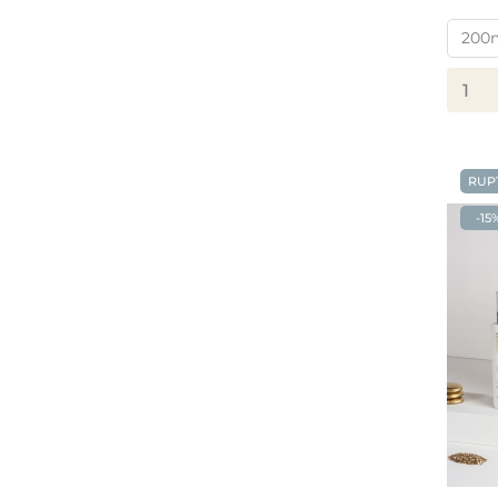
RUP
-15