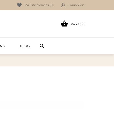
Ma liste d'envies (
0
)
Connexion

Panier (0)

NS
BLOG