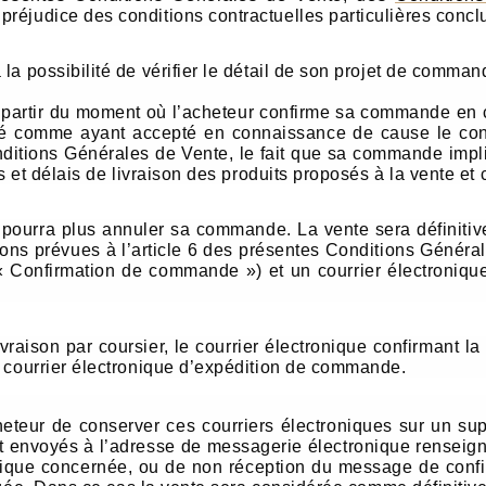
préjudice des conditions contractuelles particulières conclu
a possibilité de vérifier le détail de son projet de command
à partir du moment où l’acheteur confirme sa commande en cl
éré comme ayant accepté en connaissance de cause le co
onditions Générales de Vente, le fait que sa commande impl
és et délais de livraison des produits proposés à la vente e
e pourra plus annuler sa commande. La vente sera définitive
itions prévues à l’article 6 des présentes Conditions Géné
« Confirmation de commande ») et un courrier électronique
raison par coursier, le courrier électronique confirmant l
u courrier électronique d’expédition de commande.
teur de conserver ces courriers électroniques sur un supp
nt envoyés à l’adresse de messagerie électronique renseigné
nique concernée, ou de non réception du message de conf