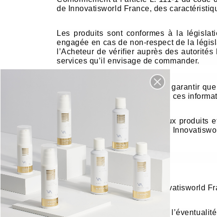
de Innovatisworld France, des caractéristiq
Les produits sont conformes à la législat
engagée en cas de non-respect de la législati
l’Acheteur de vérifier auprès des autorités 
services qu’il envisage de commander.
Innovatisworld France ne peut garantir que 
l’Union Européenne. Toutefois, ces informa
Pour toute question relative aux produits 
l’équipe de Conseillers Beauté Innovatiswo
3.3 DISPONIBILITÉ
Les offres présentées par Innovatisworld Fra
En tout état de cause, et dans l’éventualit