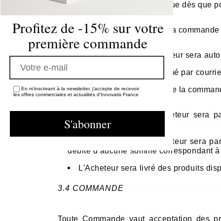
informé par courrier électronique dès que po
Profitez de -15% sur votre
En cas d’annulation totale de la commande 
première commande
La commande de l’Acheteur sera auto
L’Acheteur en sera informé par courrie
En cas d’annulation partielle de la comman
En m'inscrivant à la newsletter, j'accepte de recevoir
les offres commerciales et actualités d'Innovatis France
La commande de l'Acheteur sera pa
produits disponibles,
La commande de l’Acheteur sera part
débité d’aucune somme correspondant à 
L'Acheteur sera livré des produits dis
3.4 COMMANDE
Toute Commande vaut acceptation des pr