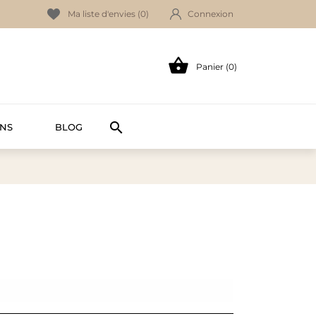
Ma liste d'envies (
0
)
Connexion

Panier (0)

NS
BLOG