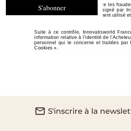
Dans le cadre de la lutte contre les fraude
tiers habilité par la loi ou désigné par I
commande, du mode de règlement utilisé et 
Suite à ce contrôle, Innovatisworld Franc
information relative à l'identité de l'Achet
personnel qui le concerne et traitées par
Cookies
».
S'inscrire à la newslet