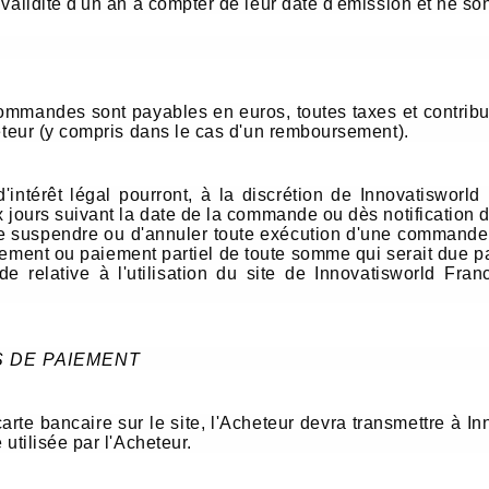
 validité d'un an à compter de leur date d'émission et ne s
mandes sont payables en euros, toutes taxes et contribut
heteur (y compris dans le cas d'un remboursement).
intérêt légal pourront, à la discrétion de Innovatisworld
x jours suivant la date de la commande ou dès notification 
de suspendre ou d'annuler toute exécution d'une commande et
ement ou paiement partiel de toute somme qui serait due pa
de relative à l'utilisation du site de Innovatisworld Fr
S DE PAIEMENT
carte bancaire sur le site, l'Acheteur devra transmettre à 
utilisée par l'Acheteur.