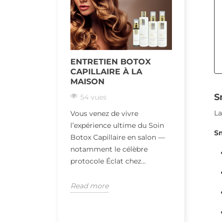
ENTRETIEN BOTOX
SOIN B
CAPILLAIRE À LA
38 vue
MAISON
Vos cheve
S
54 vues
fatigués p
La
Vous venez de vivre
répétition
l’expérience ultime du Soin
l'utilisati
S
Botox Capillaire en salon —
notamment le célèbre
Read mor
protocole Éclat chez...
Read more