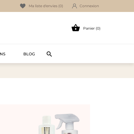
Ma liste d'envies (
0
)
Connexion

Panier (0)

NS
BLOG