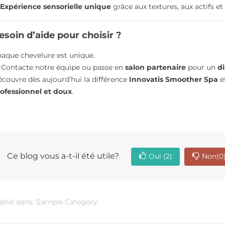
EL :
UN MASQUE
FAIT 
Expérience sensorielle unique
grâce aux textures, aux actifs e
RE LA GAMME
CAPILLAIRE, UNE FOIS
561
ER SPA
PAR SEMAINE
Marre d
esoin d’aide pour choisir ?
ues
5878 vues
Ton bl
e sur-mesure, doux
Le secret d’une chevelure
aque chevelure est unique.
avec L
iel avec Smoother
sublime : le masque
 Contacte notre équipe ou passe en
salon partenaire
pour un
d
des ref
ves de cheveux
capillaire hebdomadaire Et si
couvre dès aujourd’hui la différence
Innovatis Smoother Spa
e
Redonn
llants et faciles à
tu faisais enfin la paix avec
ofessionnel et doux
.
Read 
tes cheveux...
e
Read more
Ce blog vous a-t-il été utile?
Oui
(2)
Non
(0
blié dans:
Sample Category