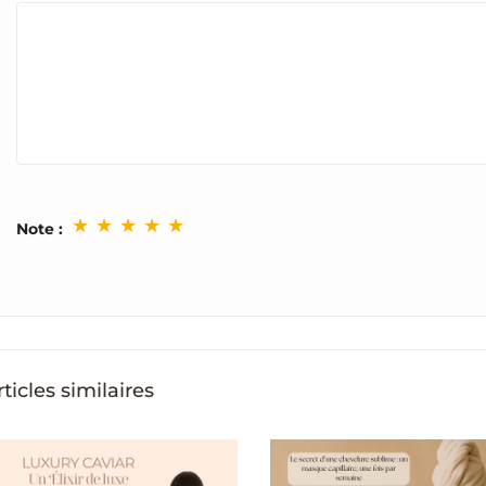
★
★
★
★
★
Note :
rticles similaires