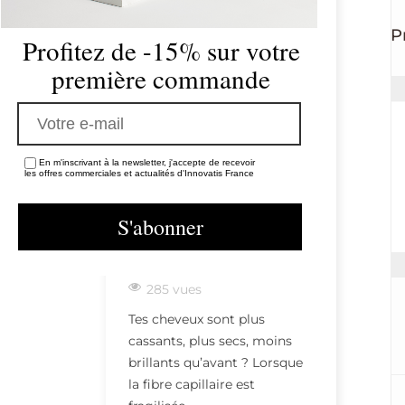
P
Profitez de -15% sur votre
première commande
En m'inscrivant à la newsletter, j'accepte de recevoir
RENEW : LE SOIN
CHUTE 
les offres commerciales et actualités d'Innovatis France
RECONSTRUCTEUR QUI
AU PRIN
REDONNE FORCE,
COMPR
MATIÈRE ET ÉCLAT À
MIEUX A
TES CHEVEUX
RETROU
FRAGILISÉS
CHEVEL
DENSE
285 vues
SMOOTHER SPA
U4 FRIZZ OUT &
358 vu
SHAMPOO
SMOOTH - CRÈME
Tes cheveux sont plus
LISSANTE ANTI-
Le printe
cassants, plus secs, moins
26,07 €
FRISOTTIS
d’éveil, d
brillants qu’avant ? Lorsque
renouveau
la fibre capillaire est
30,40 €
beaucoup,