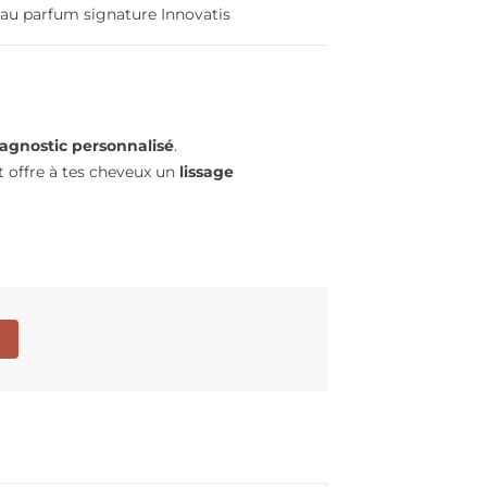
POUR TOI.
COMMENT LES
t au parfum signature Innovatis
RÉPARER
8 vues
DURABLEMENT
es reflets cuivrés ?
5083 vues
ond mérite le meilleur
Après le soleil, la mer, le
uxury Ice Shine Lassée
chlore et le vent… tes
iagnostic personnalisé
.
lets cuivrés ?
cheveux tirent la sonnette
t offre à tes cheveux un
lissage
e...
d’alarme : ils sont secs,
more
ternes,...
Read more
)