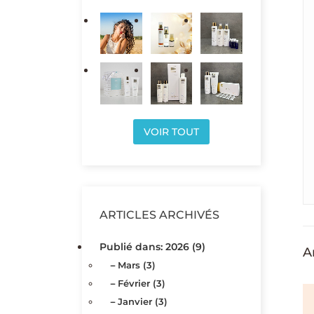
VOIR TOUT
ARTICLES ARCHIVÉS
Publié dans: 2026 (9)
A
Mars (3)
Février (3)
 DÉGÂTS : 3
CHEVEUX FATIGUÉS APRÈS
Janvier (3)