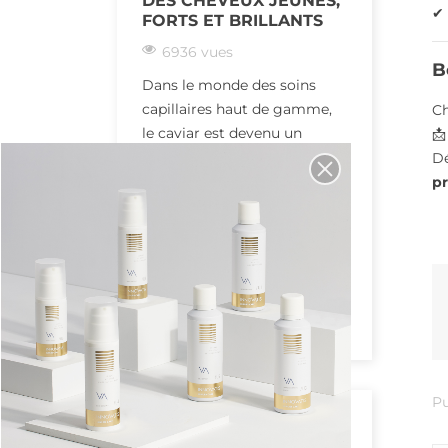
DES CHEVEUX JEUNES,
SENSORI
✔
FORTS ET BRILLANTS
DÉCOUV
SMOOTH
6936 vues
B
6765 v
Dans le monde des soins
Un lissag
capillaires haut de gamme,
Ch
et sensor
le caviar est devenu un
📩
Spa Tu rê
ingrédient d’exception. Riche
Dé
lisses, bri
en...
pr
coiffer...
Read more
Read mor
VOIR TOUT
Pu
ARTICLES EN VEDETTE