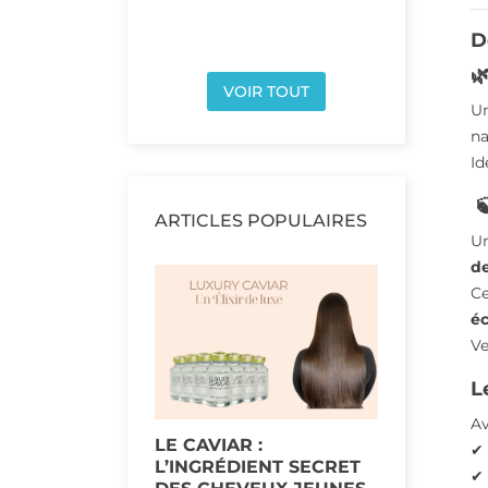
D

VOIR TOUT
Un
na
Id

ARTICLES POPULAIRES
Un
d
Ce
éc
Ve
L
Av
LE CAVIAR :
UN LISS
✔
L’INGRÉDIENT SECRET
MESURE
✔