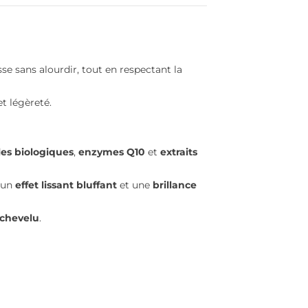
more
Read more
isse sans alourdir, tout en respectant la
et légèreté.
les biologiques
,
enzymes Q10
et
extraits
c un
effet lissant bluffant
et une
brillance
r chevelu
.
DE, MÉCHÉE,
CHEVEUX FATIGUÉS
NE ? CE SOIN EST
APRÈS L’ÉTÉ ? VOICI