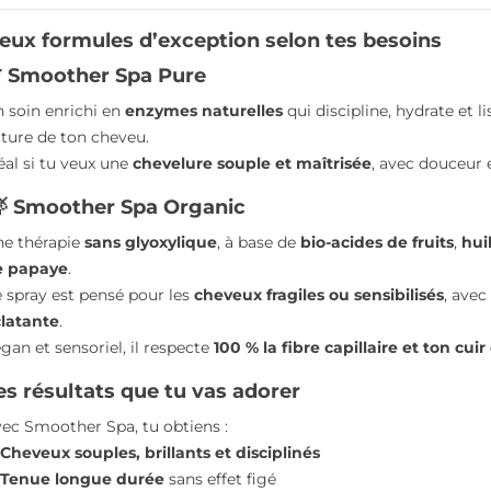
Read 
eux formules d’exception selon tes besoins
 Smoother Spa Pure
 soin enrichi en
enzymes naturelles
qui discipline, hydrate et l
ture de ton cheveu.
éal si tu veux une
chevelure souple et maîtrisée
, avec douceur 
 Smoother Spa Organic
e thérapie
sans glyoxylique
, à base de
bio-acides de fruits
,
hui
e papaye
.
 spray est pensé pour les
cheveux fragiles ou sensibilisés
, ave
latante
.
gan et sensoriel, il respecte
100 % la fibre capillaire et ton cui
es résultats que tu vas adorer
ec Smoother Spa, tu obtiens :
AGE SUR-
LE SECRET D’UNE
BLON
Cheveux souples, brillants et disciplinés
, DOUX ET
CHEVELURE SUBLIME :
PLATI
Tenue longue durée
sans effet figé