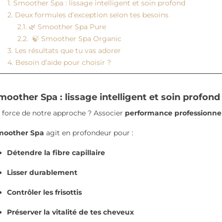
1. Smoother Spa : lissage intelligent et soin profond
2. Deux formules d’exception selon tes besoins
2.1. 🌿 Smoother Spa Pure
2.2. 🍃 Smoother Spa Organic
3. Les résultats que tu vas adorer
OTOX CHEVEUX
RENEW : LE SOIN
CHUT
4. Besoin d’aide pour choisir ?
RECONSTRUCTEUR QUI
AU P
s
REDONNE FORCE,
COMP
MATIÈRE ET ÉCLAT À
MIEUX
ux sont ternes,
moother Spa : lissage intelligent et soin profond
TES CHEVEUX
RETR
ar les colorations à
FRAGILISÉS
CHEV
 force de notre approche ? Associer
performance professionne
, ou sensibilisés par
DENS
285 vues
on quotidienne...
moother Spa
agit en profondeur pour :
358
Tes cheveux sont plus
Détendre la fibre capillaire
Le pri
e
cassants, plus secs, moins
d’éveil
brillants qu’avant ? Lorsque
Lisser durablement
renouv
la fibre capillaire est
beauco
fragilisée,...
Contrôler les frisottis
l’on...
Préserver la vitalité de tes cheveux
Read more