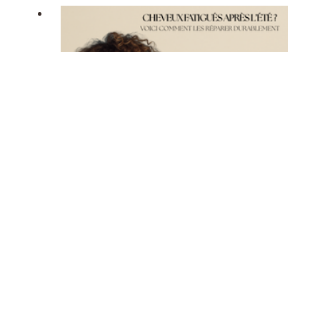
CHEVEUX FATIGUÉS APRÈS L’ÉTÉ ?
VOICI COMMENT LES RÉPARER
DURABLEMENT
5087 Vues
Après le soleil, la mer, le chlore et le vent… tes
cheveux tirent la sonnette d’alarme : ils sont
secs, ternes, cassants ?Pas de panique. C’est
le moment de leur offrir une thérapie de